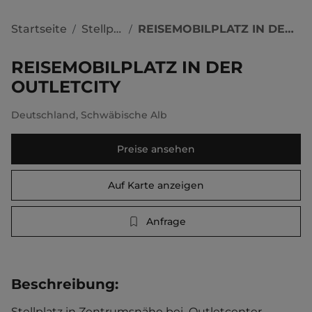
Startseite
Stellplätze
REISEMOBILPLATZ IN DER OUTLETCITY
/
/
REISEMOBILPLATZ IN DER
OUTLETCITY
Deutschland
,
Schwäbische Alb
Preise ansehen
Auf Karte anzeigen
Anfrage
Beschreibung
:
Stellplatz in Zentrumsnähe bei  Outletcenter. 