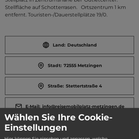
Stellfläche auf Schotterrasen.   Ortszentrum 1 km 
entfernt. Touristen-/Dauerstellplätze 19/0.
Land:
Deutschland
Stadt:
72555 Metzingen
Straße:
Stettertstraße 4
E-Mail:
info@reisemobilplatz-metzingen.de
Wählen Sie Ihre Cookie-
Einstellungen
Webseite:
www.reisemobilplatz-metzingen.de
Hier können Sie einsehen und anpassen, welche