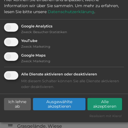
Information wir über Sie sammeln.
Um mehr zu erfahren,
Öffnungszeiten:
Ganzjährig geöffnet
lesen Sie bitte unsere
Datenschutzerklärung
.
Telefon:
0049 7123 961190
Google Analytics
Zweck
:
Besucher-Statistiken
YouTube
Zweck
:
Marketing
Ausstattung
:
Google Maps
Zweck
:
Marketing
bis 15,- Euro
Alle Dienste aktivieren oder deaktivieren
Mit diesem Schalter können Sie alle Dienste aktivieren
Lage: ansprechend
oder deaktivieren.
Geräuschkulisse: laut
Ich lehne
Ausgewählte
Alle
ab
akzeptieren
akzeptieren
kiesig, harter Grund
Realisiert mit Klaro!
Grasgelände, Wiese