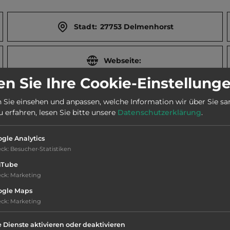
Stadt:
27753 Delmenhorst
Webseite:
www.stadtmarketing-delmenhorst.de
n Sie Ihre Cookie-Einstellung
 Sie einsehen und anpassen, welche Information wir über Sie s
erfahren, lesen Sie bitte unsere
Datenschutzerklärung
.
gle Analytics
eck
:
Besucher-Statistiken
uTube
rginsel. Rathausanlage mit 44 m hohen Wasserturm mit 
eck
:
Marketing
ogle Maps
eck
:
Marketing
e Dienste aktivieren oder deaktivieren