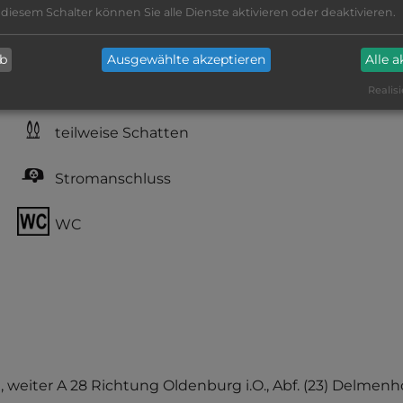
 diesem Schalter können Sie alle Dienste aktivieren oder deaktivieren.
kiesig, harter Grund
ab
Ausgewählte akzeptieren
Alle 
Büsche und Hecken
Realisi
teilweise Schatten
Stromanschluss
WC
, weiter A 28 Richtung Oldenburg i.O., Abf. (23) Delme