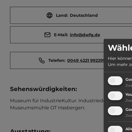
Land:
Deutschland
E-Mail:
info@dwfg.de
Wähle
Hier können
Telefon:
0049 4221 992299
Um mehr zu 
Goo
Zw
Sehenswürdigkeiten:
Yo
Museum für IndustrieKultur. Industriedenkmal. Bu
Zw
Museumsmühle OT Hasbergen.
Go
Zw
All
Ausstattung
: