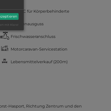
nur WC für Körperbehinderte
akzeptieren
Fäkalienausguss
ert mit Klaro!
Frischwasseranschluss
Motorcaravan-Servicestation
Lebensmittelverkauf
(200m)
nhorst-Hasport, Richtung Zentrum und den