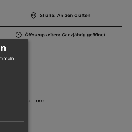
Straße:
An den Graften
Öffnungszeiten:
Ganzjährig geöffnet
en
ammeln.
Aussichtsplattform.