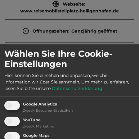
Webseite:
www.reisemobilstellplatz-heiligenhafen.de
Öffnungszeiten:
Ganzjährig geöffnet
Wählen Sie Ihre Cookie-
Telefon:
0049 4362 503420
Einstellungen
Hier können Sie einsehen und anpassen, welche
Sehenswürdigkeiten:
Information wir über Sie sammeln.
Um mehr zu erfahren,
lesen Sie bitte unsere
Datenschutzerklärung
.
Erlebnis-Seebrücke. Fehmarnsundbrücke.
Graswarder. Heimatmuseum. Marina. St.-Johannis-
Google Analytics
Kirche.
Zweck
:
Besucher-Statistiken
YouTube
Zweck
:
Marketing
Ausstattung
:
Google Maps