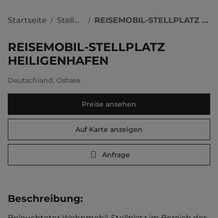
Startseite
Stellplätze
REISEMOBIL-STELLPLATZ HEILIGENHAFEN
/
/
REISEMOBIL-STELLPLATZ
HEILIGENHAFEN
Deutschland
,
Ostsee
Preise ansehen
Auf Karte anzeigen
Anfrage
Beschreibung
:
Beleuchteter Wohnmobil-Stellplatz im Bereich des 