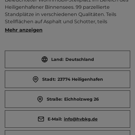
Heiligenhafener Binnensees. 99 parzellierte 
Standplätze in verschiedenen Qualitäten. Teils 
Stellflächen auf Asphalt und Schotter, teils 
befestigte Stellflächen auf einer Wiese (durch 
Mehr anzeigen
Büsche und Bäume aufgelockert). Bei Ihrer 
Ankunft melden Sie sich bitte am 
Kassenautomaten an. Dort bekommen Sie eine 
Chipkarte, die Sie für die Stromsäulen und 
Land:
Deutschland
Serviceeinrichtungen benötigen. Grillplatz im 
zentralen Bereich der Anlage. Die Bezahlung 
Stadt:
23774 Heiligenhafen
erfolgt per Kreditkarte am Kassenautomaten!   Ort 
2 km entfernt. Touristen-/Dauerstellplätze 99/0.
Straße:
Eichholzweg 26
E-Mail:
info@hvbkg.de