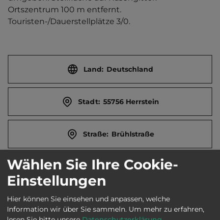
Ortszentrum 100 m entfernt. 
Touristen-/Dauerstellplätze 3/0.
Land:
Deutschland
Stadt:
55756 Herrstein
Straße:
Brühlstraße
Wählen Sie Ihre Cookie-
E-Mail:
info@edelsteinstrasse.de
Einstellungen
Öffnungszeiten:
Ganzjährig geöffnet
Hier können Sie einsehen und anpassen, welche
Information wir über Sie sammeln.
Um mehr zu erfahren,
lesen Sie bitte unsere
Datenschutzerklärung
.