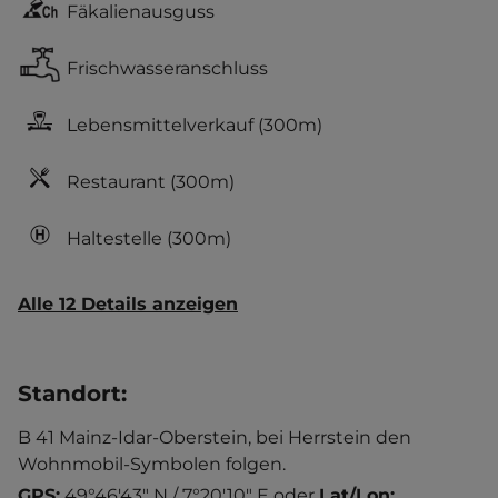
Fäkalienausguss
Frischwasseranschluss
Lebensmittelverkauf
(300m)
Restaurant
(300m)
Haltestelle
(300m)
Alle 12 Details anzeigen
Standort
:
B 41 Mainz-Idar-Oberstein, bei Herrstein den
Wohnmobil-Symbolen folgen.
GPS:
49°46'43" N / 7°20'10" E
oder
Lat/Lon: