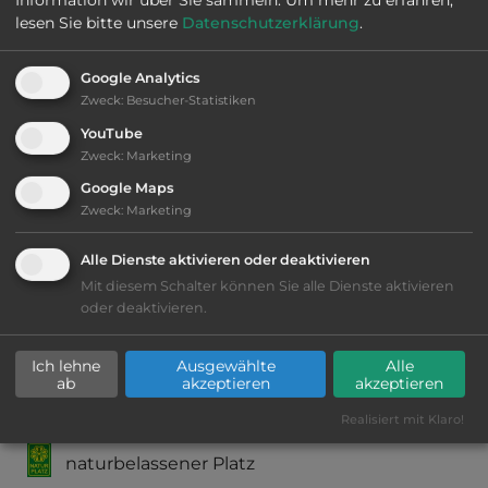
lesen Sie bitte unsere
Datenschutzerklärung
.
Webseite:
www.naturresort-waldglueck.de
Google Analytics
Zweck
:
Besucher-Statistiken
2
Fläche:
78.000
m
YouTube
Zweck
:
Marketing
Öffnungszeiten:
Ganzjährig geöffnet
Google Maps
Zweck
:
Marketing
Telefon:
0049 6357 975380
Alle Dienste aktivieren oder deaktivieren
Mit diesem Schalter können Sie alle Dienste aktivieren
oder deaktivieren.
Ausstattung
:
Ich lehne
Ausgewählte
Alle
ab
akzeptieren
akzeptieren
ECO-Auszeichnung
Realisiert mit Klaro!
naturbelassener Platz