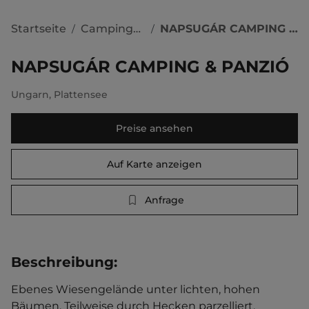
Startseite
Campingplätze
NAPSUGÁR CAMPING & PANZIÓ
/
/
NAPSUGÁR CAMPING & PANZIÓ
Ungarn
,
Plattensee
Preise ansehen
Auf Karte anzeigen
Anfrage
Beschreibung
:
Ebenes Wiesengelände unter lichten, hohen 
Bäumen. Teilweise durch Hecken parzelliert. 