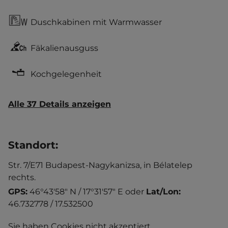
Duschkabinen mit Warmwasser
Fäkalienausguss
Kochgelegenheit
Alle 37 Details anzeigen
Standort
:
Str. 7/E71 Budapest-Nagykanizsa, in Bélatelep
rechts.
GPS:
46°43'58" N / 17°31'57" E
oder
Lat/Lon:
46.732778 / 17.532500
Sie haben Cookies nicht akzeptiert