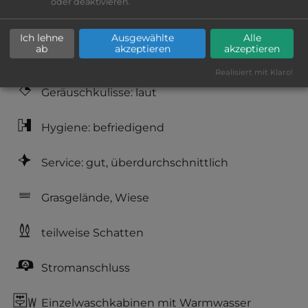
oder deaktivieren.
Lage: schön
Ich lehne
Ausgewählte
Alle
ab
akzeptieren
akzeptieren
Platzeinrichtung: befriedigend
Realisiert mit Klaro!
Geräuschkulisse: laut
Hygiene: befriedigend
Service: gut, überdurchschnittlich
Grasgelände, Wiese
teilweise Schatten
Stromanschluss
Einzelwaschkabinen mit Warmwasser