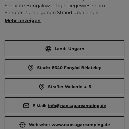
Separate Bungalowanlage. Liegewiesen am 
Seeufer. Zum eigenen Strand über einen 
unbeschrankten Bahnübergang. Imbiss. Zimmer. 
Mehr anzeigen
Ferienhäuser.   Ort 3 km entfernt. 
Touristen-/Dauerstellplätze 681/0.
Land:
Ungarn
Stadt:
8640 Fonyód-Bélatelep
Straße:
Wekerle u. 5
E-Mail:
info@napsugarcamping.de
Webseite:
www.napsugarcamping.de