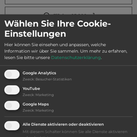
2
Fläche:
95.000
m
Wählen Sie Ihre Cookie-
Einstellungen
Öffnungszeiten:
1.6. bis 30.9.
Hier können Sie einsehen und anpassen, welche
Information wir über Sie sammeln.
Um mehr zu erfahren,
Telefon:
0036 30 486 3953
lesen Sie bitte unsere
Datenschutzerklärung
.
Google Analytics
Zweck
:
Besucher-Statistiken
Ausstattung
:
YouTube
Zweck
:
Marketing
AB-Abfahrt max. 10 km entfernt
Google Maps
Zweck
:
Marketing
bis 30,- Euro
Alle Dienste aktivieren oder deaktivieren
Klassifizierung: ausreichend
Mit diesem Schalter können Sie alle Dienste aktivieren