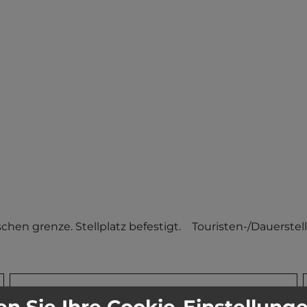
en grenze. Stellplatz befestigt.    Touristen-/Dauerstell
Stadt:
94566 Riedlhütte
n Sie Ihre Cookie-Einstellung