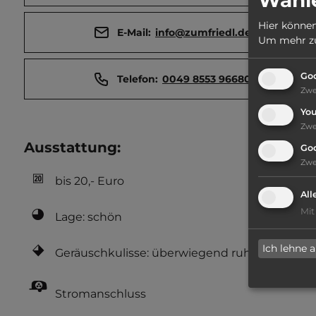
Hier können
E-Mail:
info@zumfriedl.de
Um mehr zu 
Goo
Telefon:
0049 8553 96680
Zw
Yo
Zw
Ausstattung
:
Go
Zw
bis 20,- Euro
All
Mit
Lage: schön
Ich lehne 
Geräuschkulisse: überwiegend ruhig
Stromanschluss