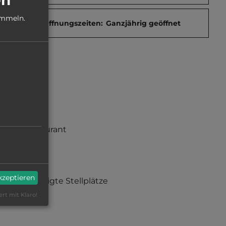
ammeln.
Öffnungszeiten:
Ganzjährig geöffnet
Restaurant
Sauna
akzeptieren
befestigte Stellplätze
ert mit Klaro!