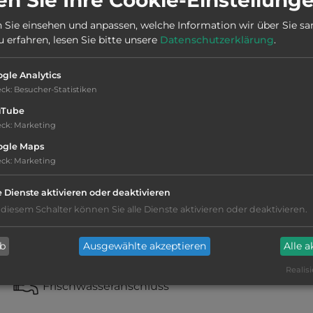
 Sie einsehen und anpassen, welche Information wir über Sie s
Webseite:
www.zumfriedl.de
erfahren, lesen Sie bitte unsere
Datenschutzerklärung
.
gle Analytics
eck
:
Besucher-Statistiken
uTube
eck
:
Marketing
ogle Maps
eck
:
Marketing
WC
e Dienste aktivieren oder deaktivieren
 diesem Schalter können Sie alle Dienste aktivieren oder deaktivieren.
Waschbecken mit Warmwasser
ab
Ausgewählte akzeptieren
Alle 
Duschkabinen mit Warmwasser
Realisi
Frischwasseranschluss