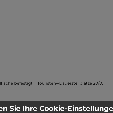
läche befestigt.    Touristen-/Dauerstellplätze 20/0.
n Sie Ihre Cookie-Einstellung
Stadt:
85095 Denkendorf