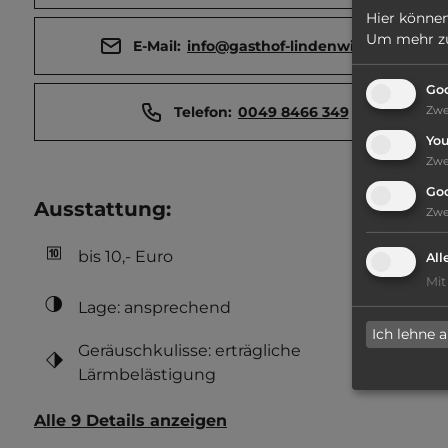
Hier können
Um mehr zu 
E-Mail:
info@gasthof-lindenwirt.de
Goo
Telefon:
0049 8466 349
Zw
Yo
Zw
Go
Ausstattung
:
Zw
bis 10,- Euro
All
Mit
Lage: ansprechend
Ich lehne 
Geräuschkulisse: erträgliche
Lärmbelästigung
Alle 9 Details anzeigen