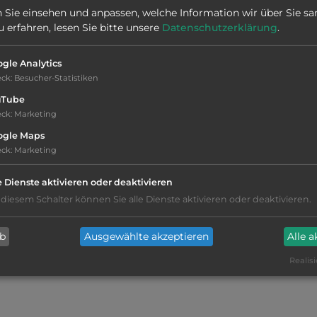
 Sie einsehen und anpassen, welche Information wir über Sie s
erfahren, lesen Sie bitte unsere
Datenschutzerklärung
.
Webseite:
gasthof-lindenwirt.de
gle Analytics
eck
:
Besucher-Statistiken
uTube
eck
:
Marketing
ogle Maps
eck
:
Marketing
Stromanschluss
e Dienste aktivieren oder deaktivieren
 diesem Schalter können Sie alle Dienste aktivieren oder deaktivieren.
WC
ab
Ausgewählte akzeptieren
Alle 
Waschbecken
Realisi