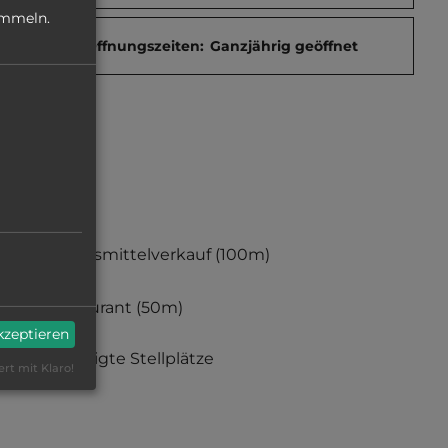
ammeln.
Öffnungszeiten:
Ganzjährig geöffnet
Lebensmittelverkauf
(100m)
Restaurant
(50m)
akzeptieren
befestigte Stellplätze
ert mit Klaro!