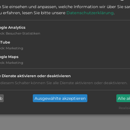
Stadt:
21423 Winsen/L.-Laßrönne
 Sie einsehen und anpassen, welche Information wir über Sie s
erfahren, lesen Sie bitte unsere
Datenschutzerklärung
.
Webseite:
www.winsen.de
gle Analytics
eck
:
Besucher-Statistiken
uTube
eck
:
Marketing
ogle Maps
eck
:
Marketing
e Dienste aktivieren oder deaktivieren
Freibad vorhanden
(500m)
 diesem Schalter können Sie alle Dienste aktivieren oder deaktivieren.
Hallenbad vorhanden
(500m)
ab
Ausgewählte akzeptieren
Alle 
Realisi
Gespanne werden aufgenommen