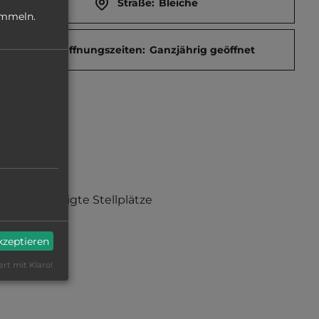
Straße:
Bleiche
ammeln.
Öffnungszeiten:
Ganzjährig geöffnet
befestigte Stellplätze
akzeptieren
ert mit Klaro!