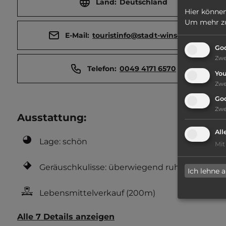
Land:
Deutschland
Hier können
Um mehr zu 
E-Mail:
touristinfo@stadt-winsen.de
Goo
Zw
Telefon:
0049 4171 6570
Yo
Zw
Go
Zw
Ausstattung
:
All
Lage: schön
Mit
Geräuschkulisse: überwiegend ruhig
Ich lehne 
Lebensmittelverkauf
(200m)
Alle 7 Details anzeigen