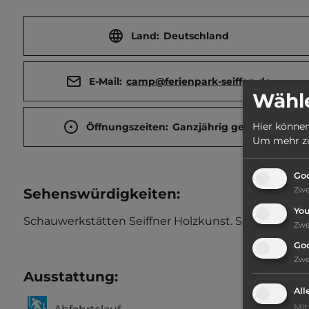
Land:
Deutschland
E-Mail:
camp@ferienpark-seiffen.de
Wähle
Hier können
Öffnungszeiten:
Ganzjährig geöffnet
Um mehr zu 
Goo
Zw
Sehenswürdigkeiten:
Yo
Schauwerkstätten Seiffner Holzkunst. Sommerrode
Zw
Go
Zw
Ausstattung
:
All
Mit