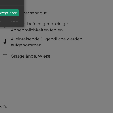
Hygiene: sehr gut
akzeptieren
ert mit Klaro!
Service: befriedigend, einige
Annehmlichkeiten fehlen
Alleinreisende Jugendliche werden
aufgenommen
Grasgelände, Wiese
 km.