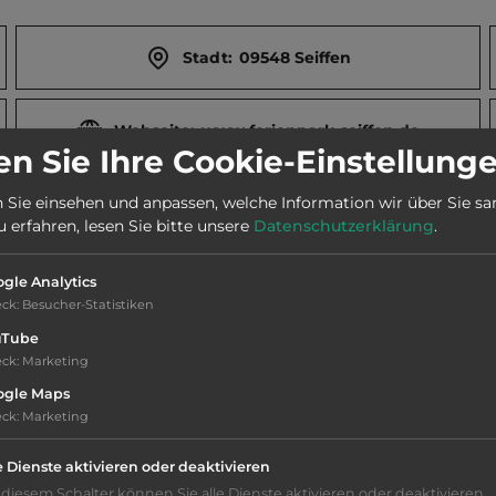
Stadt:
09548 Seiffen
Webseite:
www.ferienpark-seiffen.de
n Sie Ihre Cookie-Einstellung
 Sie einsehen und anpassen, welche Information wir über Sie s
Telefon:
0049 37362 1565
erfahren, lesen Sie bitte unsere
Datenschutzerklärung
.
gle Analytics
eck
:
Besucher-Statistiken
uTube
lbahn. Bergwerk.
eck
:
Marketing
ogle Maps
eck
:
Marketing
e Dienste aktivieren oder deaktivieren
Schlepplift
 diesem Schalter können Sie alle Dienste aktivieren oder deaktivieren.