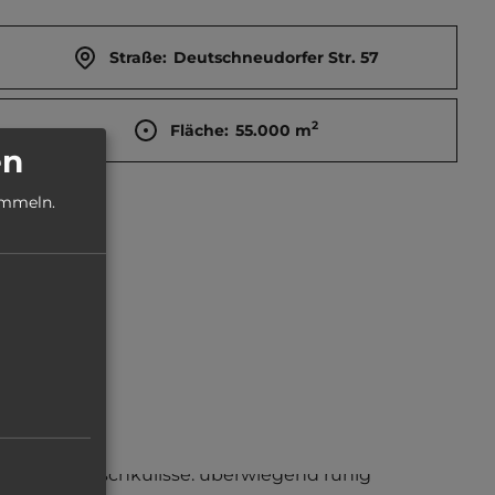
Straße:
Deutschneudorfer Str. 57
2
Fläche:
55.000
m
en
ammeln.
Geräuschkulisse: überwiegend ruhig