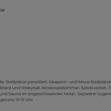
EN
 Stellplätze parzelliert. Gespann- und Moca-Stellplätze 
lard und Volleyball. Kinderspielzimmer. Spieleverleih. Tr
und Sauna im angeschlossenen Hotel.  Separater Jugend
agsruhe 13-15 Uhr.