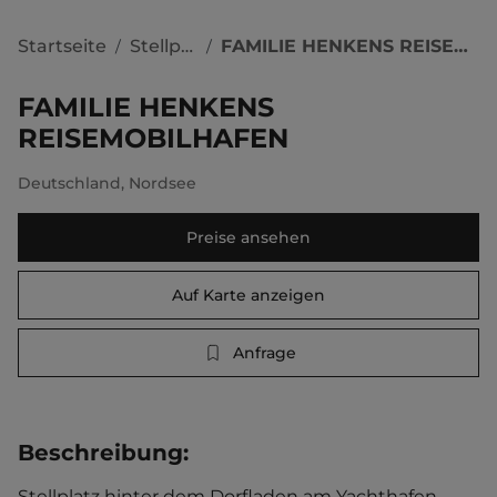
Startseite
Stellplätze
FAMILIE HENKENS REISEMOBILHAFEN
/
/
FAMILIE HENKENS
REISEMOBILHAFEN
Deutschland
,
Nordsee
Preise ansehen
Auf Karte anzeigen
Anfrage
Beschreibung
:
Stellplatz hinter dem Dorfladen am Yachthafen. 