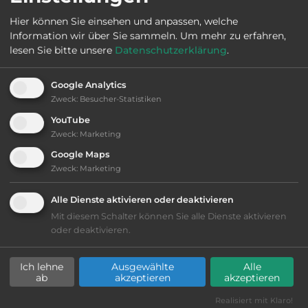
Hier können Sie einsehen und anpassen, welche
Information wir über Sie sammeln.
Um mehr zu erfahren,
lesen Sie bitte unsere
Datenschutzerklärung
.
Ausstattung
:
Google Analytics
bis 10,- Euro
Zweck
:
Besucher-Statistiken
YouTube
Lage: schön
Zweck
:
Marketing
Geräuschkulisse: erträgliche
Google Maps
Lärmbelästigung
Zweck
:
Marketing
kiesig, harter Grund
Alle Dienste aktivieren oder deaktivieren
Mit diesem Schalter können Sie alle Dienste aktivieren
oder deaktivieren.
Grasgelände, Wiese
Ich lehne
Ausgewählte
Alle
Stromanschluss
ab
akzeptieren
akzeptieren
Realisiert mit Klaro!
Fäkalienausguss