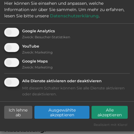
Hier können Sie einsehen und anpassen, welche
Information wir über Sie sammeln.
Um mehr zu erfahren,
lesen Sie bitte unsere
Datenschutzerklärung
.
2
Fläche:
50.000
m
Google Analytics
Öffnungszeiten:
Ganzjährig geöffnet
Zweck
:
Besucher-Statistiken
YouTube
Zweck
:
Marketing
Telefon:
0049 2363 33404
Google Maps
Zweck
:
Marketing
Alle Dienste aktivieren oder deaktivieren
Sehenswürdigkeiten:
Mit diesem Schalter können Sie alle Dienste aktivieren
oder deaktivieren.
Halterner Stausee. Schiffshebewerk
Henrichenburg. Naturpark “Haard".
Ich lehne
Ausgewählte
Alle
ab
akzeptieren
akzeptieren
Realisiert mit Klaro!
Ausstattung
: