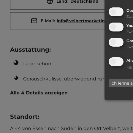
Land:
Deutschland
Goo
Zw
E-Mail:
info@velbertmarketing.de
Yo
Zw
Go
Zw
Ausstattung
:
All
Lage: schön
Mit
Geräuschkulisse: überwiegend ruhig
Ich lehne 
Alle 4 Details anzeigen
Standort
:
A 44 von Essen nach Süden in den Ort Velbert, weit