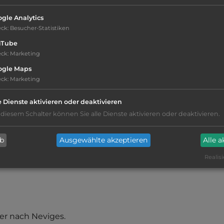
Stadt:
42553 Neviges
gle Analytics
eck
:
Besucher-Statistiken
Öffnungszeiten:
Ganzjährig geöffnet
uTube
eck
:
Marketing
ogle Maps
eck
:
Marketing
e Dienste aktivieren oder deaktivieren
kiesig, harter Grund
 diesem Schalter können Sie alle Dienste aktivieren oder deaktivieren.
Restaurant
ab
Ausgewählte akzeptieren
Alle 
Realisi
er nach Neviges.