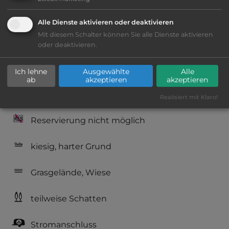
Schlepplift
Alle Dienste aktivieren oder deaktivieren
Mit diesem Schalter können Sie alle Dienste aktivieren
bis 25,- Euro
oder deaktivieren.
Lage: schön
Ich lehne
Ausgewählte
Alle
ab
akzeptieren
akzeptieren
Geräuschkulisse: sehr ruhig
Realisiert mit Klaro!
Reservierung nicht möglich
kiesig, harter Grund
Grasgelände, Wiese
teilweise Schatten
Stromanschluss