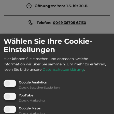
Öffnungszeiten:
1.3. bis 30.11.
Telefon:
0049 36705 62130
Wählen Sie Ihre Cookie-
Sehenswürdigkeiten:
Einstellungen
Talsperre Deesbach (3_km), Oberweissbacher
Hier können Sie einsehen und anpassen, welche
Bergbahn (4_km).
Information wir über Sie sammeln.
Um mehr zu erfahren,
lesen Sie bitte unsere
Datenschutzerklärung
.
Google Analytics
Ausstattung
:
Zweck
:
Besucher-Statistiken
YouTube
Abfahrtslauf
Zweck
:
Marketing
Google Maps
Langlauf
Zweck
:
Marketing