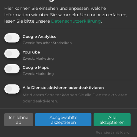
Hier können Sie einsehen und anpassen, welche
Webseite:
www.campingplatz-mescherin.de
Information wir über Sie sammeln.
Um mehr zu erfahren,
lesen Sie bitte unsere
Datenschutzerklärung
.
2
Fläche:
6.000
m
Google Analytics
Zweck
:
Besucher-Statistiken
Öffnungszeiten:
April bis Okt.
YouTube
Zweck
:
Marketing
Google Maps
Telefon:
0049 33332 870044
Zweck
:
Marketing
Alle Dienste aktivieren oder deaktivieren
Mit diesem Schalter können Sie alle Dienste aktivieren
Sehenswürdigkeiten:
oder deaktivieren.
Nationalpark “Unteres Odertal”.
Ich lehne
Ausgewählte
Alle
ab
akzeptieren
akzeptieren
Realisiert mit Klaro!
Ausstattung
: