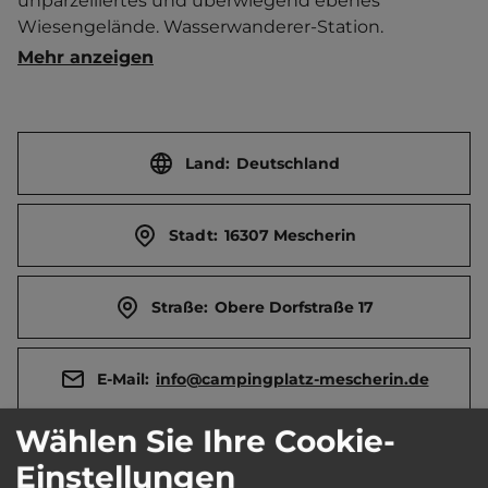
unparzelliertes und überwiegend ebenes 
Wiesengelände. Wasserwanderer-Station. 
Schiffsanlegestelle nebenan. Brötchenservice. 
Mehr anzeigen
Imbiss. Lagerfeuer möglich. Veranstaltungen. Der 
Oder-Neiße-Radweg führt am Platz vorbei.   
Einkaufsmöglichkeiten und Erlebnisbad in Gryfino 
(Polen) 4 km entfernt. Touristen-/Dauerstellplätze 
Land:
Deutschland
50/15.
Stadt:
16307 Mescherin
Straße:
Obere Dorfstraße 17
E-Mail:
info@campingplatz-mescherin.de
Wählen Sie Ihre Cookie-
Telefon:
0049 170 3437718
Einstellungen