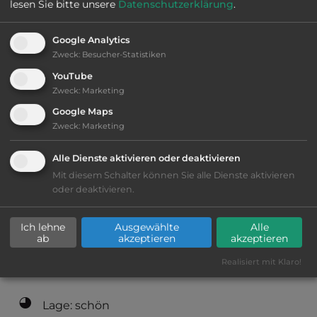
lesen Sie bitte unsere
Datenschutzerklärung
.
2
Fläche:
25.000
m
Google Analytics
Zweck
:
Besucher-Statistiken
YouTube
Öffnungszeiten:
Ganzjährig geöffnet
Zweck
:
Marketing
Google Maps
Zweck
:
Marketing
Telefon:
0049 5036 530
Alle Dienste aktivieren oder deaktivieren
Mit diesem Schalter können Sie alle Dienste aktivieren
oder deaktivieren.
Ausstattung
:
Ich lehne
Ausgewählte
Alle
bis 35,- Euro
ab
akzeptieren
akzeptieren
Realisiert mit Klaro!
Klassifizierung: gut
Lage: schön