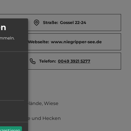
Straße:
Gossel 22-24
en
ammeln.
Webseite:
www.niegripper-see.de
Telefon:
0049 3921 5277
Grasgelände, Wiese
Büsche und Hecken
akzeptieren