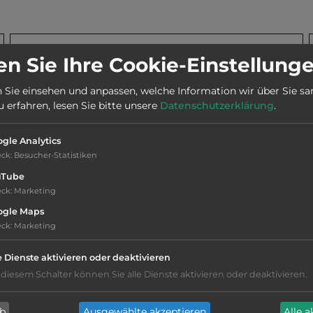
Stadt:
39288 Burg
n Sie Ihre Cookie-Einstellung
 Sie einsehen und anpassen, welche Information wir über Sie s
Telefon:
0049 160 95551038
erfahren, lesen Sie bitte unsere
Datenschutzerklärung
.
gle Analytics
Öffnungszeiten:
27.3. bis 4.10.
eck
:
Besucher-Statistiken
uTube
eck
:
Marketing
ogle Maps
eck
:
Marketing
Geräuschkulisse: sehr ruhig
e Dienste aktivieren oder deaktivieren
 diesem Schalter können Sie alle Dienste aktivieren oder deaktivieren.
Hygiene: gut
ab
Ausgewählte akzeptieren
Alle 
Service: befriedigend, einige