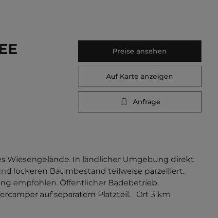
EE
Preise ansehen
Auf Karte anzeigen
Anfrage
es Wiesengelände. In ländlicher Umgebung direkt 
d lockeren Baumbestand teilweise parzelliert. 
ung empfohlen. Öffentlicher Badebetrieb. 
rcamper auf separatem Platzteil.   Ort 3 km 
5 Uhr.