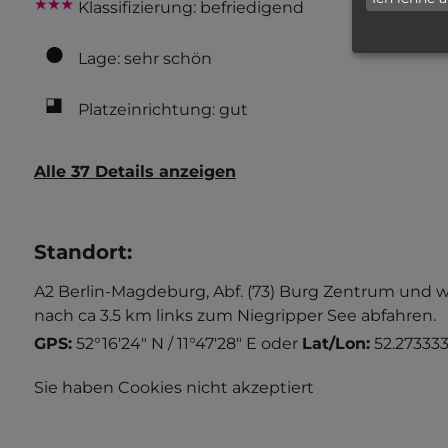
Klassifizierung: befriedigend
Lage: sehr schön
Platzeinrichtung: gut
Alle 37 Details anzeigen
Standort
:
A2 Berlin-Magdeburg, Abf. (73) Burg Zentrum und 
nach ca 3.5 km links zum Niegripper See abfahren.
GPS:
52°16'24" N / 11°47'28" E
oder
Lat/Lon:
52.273333 
Sie haben Cookies nicht akzeptiert