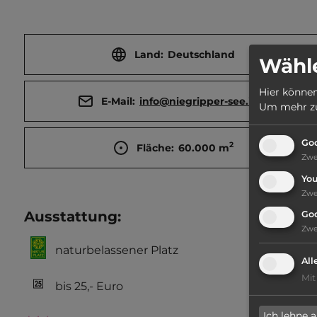
Land:
Deutschland
Wähle
Hier können
E-Mail:
info@niegripper-see.info
Um mehr zu 
Goo
2
Fläche:
60.000
m
Zw
Yo
Zw
Ausstattung
:
Go
Zw
naturbelassener Platz
All
Mit
bis 25,- Euro
Ich lehne 