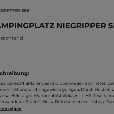
EGRIPPER SEE
MPINGPLATZ NIEGRIPPER S
tschland
chreibung
:
es bis leicht abfallendes und überwiegend schattenlos
ee mit Strand und Liegewiese gelegen. Durch Hecken un
wiese. Befestigte Wohnmobilstellplätze. In HS Reservier
erwanderer-Station. Kiosk. Brötchenservice. Imbiss. Daue
rnt. Touristen-/Dauerstellplätze 34/100. Mittagsruhe 13-1
 anzeigen