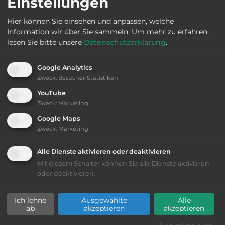
Einstellungen
2
Fläche:
45.000
m
Hier können Sie einsehen und anpassen, welche
Information wir über Sie sammeln.
Um mehr zu erfahren,
lesen Sie bitte unsere
Datenschutzerklärung
.
Öffnungszeiten:
28.3. bis 2.10.
Google Analytics
Zweck
:
Besucher-Statistiken
Telefon:
039957 29139
YouTube
Zweck
:
Marketing
Google Maps
Sehenswürdigkeiten:
Zweck
:
Marketing
Ivenacker Eichen (1000_Jahre). Schloss Basedow.
Alle Dienste aktivieren oder deaktivieren
Burg Schlitz.
Mit diesem Schalter können Sie alle Dienste aktivieren
oder deaktivieren.
Ich lehne
Ausgewählte
Alle
Ausstattung
:
ab
akzeptieren
akzeptieren