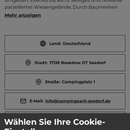
umgeben. Ebenes bis leicht welliges und teilweise 
parzelliertes Wiesengelände. Durch Baumreihen 
teils beschattet. Sandstrand und Liegewiese. In HS 
Mehr anzeigen
Reservierung empfehlenswert. Brötchenservice. 
Gaststätte / Biergarten. Pitpat-Anlage. 
Ferienwohnung. Separater Jugendplatz. Ort 1 km 
entfernt. Touristen-/Dauerstellplätze 60/46. 
Land:
Deutschland
Mittagsruhe 13-15 Uhr.
Stadt:
17139 Basedow OT Seedorf
Straße:
Campingplatz 1
E-Mail:
info@campingpark-seedorf.de
Wählen Sie Ihre Cookie-
Webseite:
www.campingpark-seedorf.de