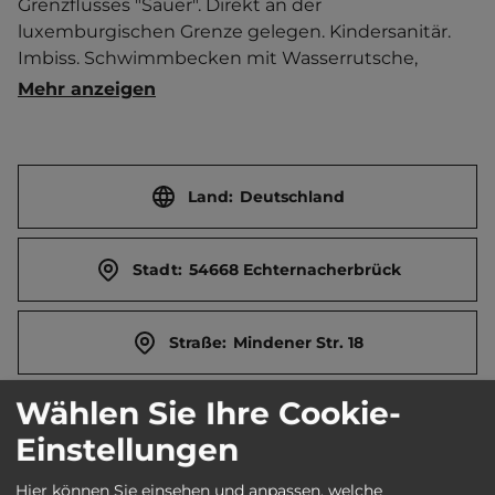
Grenzflusses "Sauer". Direkt an der 
luxemburgischen Grenze gelegen. Kindersanitär. 
Imbiss. Schwimmbecken mit Wasserrutsche, 
Wasserpilz und Wasserspeier. Kids-Club. 
Mehr anzeigen
Jugendraum. Trampolin. Billard/Kicker/Dart. 
Reservierung an Feiertagen und Hochsaison 
empfohlen. Boulebahn. E-Bike Ladestation und E-
Bike-Verleih.   Separater Jugendplatz. 
Land:
Deutschland
Stadtzentrum 500 m entfernt. 
Touristen-/Dauerstellplätze 350/100.
Stadt:
54668 Echternacherbrück
Straße:
Mindener Str. 18
Wählen Sie Ihre Cookie-
E-Mail:
info@echternacherbrueck.de
Einstellungen
Webseite:
www.echternacherbrueck.de
Hier können Sie einsehen und anpassen, welche