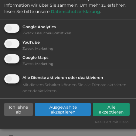
Information wir über Sie sammeln.
Um mehr zu erfahren,
lesen Sie bitte unsere
Datenschutzerklärung
.
2
Fläche:
80.000
m
Google Analytics
Zweck
:
Besucher-Statistiken
Öffnungszeiten:
27.3. bis 1.11.
YouTube
Zweck
:
Marketing
Google Maps
Telefon:
0049 6525 340
Zweck
:
Marketing
Alle Dienste aktivieren oder deaktivieren
Mit diesem Schalter können Sie alle Dienste aktivieren
Sehenswürdigkeiten:
oder deaktivieren.
Mittelalterliche Stadt Echternach/Luxemburg.
Ich lehne
Ausgewählte
Alle
ab
akzeptieren
akzeptieren
Realisiert mit Klaro!
Ausstattung
: