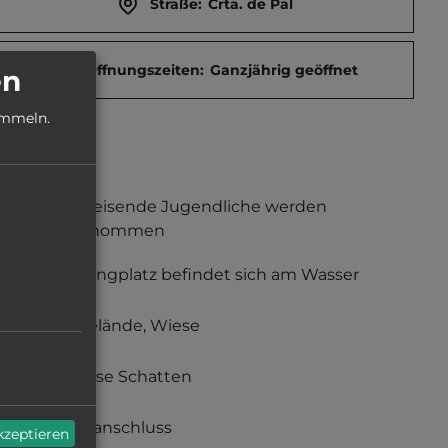
Straße:
Crta. de Pal
Öffnungszeiten:
Ganzjährig geöffnet
en
ammeln.
Alleinreisende Jugendliche werden
aufgenommen
Campingplatz befindet sich am Wasser
Grasgelände, Wiese
teilweise Schatten
Stromanschluss
akzeptieren