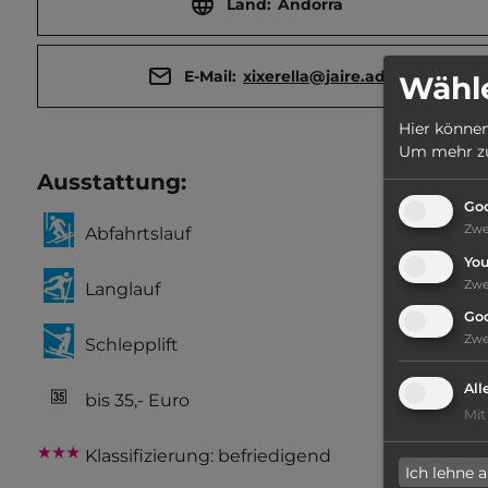
Land:
Andorra
E-Mail:
xixerella@jaire.ad
Wähle
Hier können
Um mehr zu 
Ausstattung
:
Goo
Zw
Abfahrtslauf
Yo
Zw
Langlauf
Go
Zw
Schlepplift
All
bis 35,- Euro
Mit
Klassifizierung: befriedigend
Ich lehne 