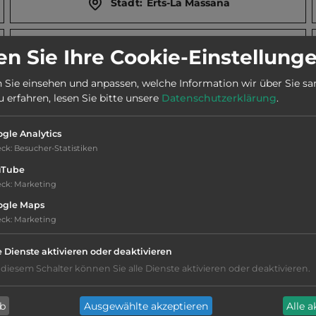
Stadt:
Erts-La Massana
2
Fläche:
52.000
m
n Sie Ihre Cookie-Einstellung
 Sie einsehen und anpassen, welche Information wir über Sie s
erfahren, lesen Sie bitte unsere
Datenschutzerklärung
.
gle Analytics
Lage: sehr schön
eck
:
Besucher-Statistiken
uTube
eck
:
Marketing
Platzeinrichtung: befriedigend
ogle Maps
eck
:
Marketing
Geräuschkulisse: überwiegend ruhig
e Dienste aktivieren oder deaktivieren
Hygiene: gut
 diesem Schalter können Sie alle Dienste aktivieren oder deaktivieren.
Service: befriedigend, einige
ab
Ausgewählte akzeptieren
Alle 
Annehmlichkeiten fehlen