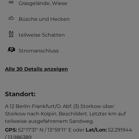
Grasgelände, Wiese
Büsche und Hecken
teilweise Schatten
Stromanschluss
Alle 30 Details anzeigen
Standort
:
A 12 Berlin-Frankfurt/O. Abf. (3) Storkow über
Storkow nach Kolpin. Beschildert. Letzter km auf
teilweise ausgefahrenem Sandweg.
GPS:
52°17'31" N / 13°59'11" E
oder
Lat/Lon:
52.291944
/ 13.986389