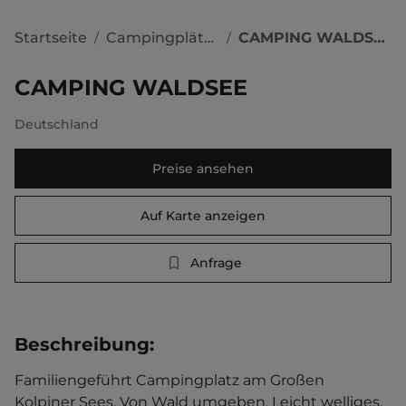
Startseite
Campingplätze
CAMPING WALDSEE
/
/
CAMPING WALDSEE
Deutschland
Preise ansehen
Auf Karte anzeigen
Anfrage
Beschreibung
:
Familiengeführt Campingplatz am Großen 
Kolpiner Sees. Von Wald umgeben. Leicht welliges, 