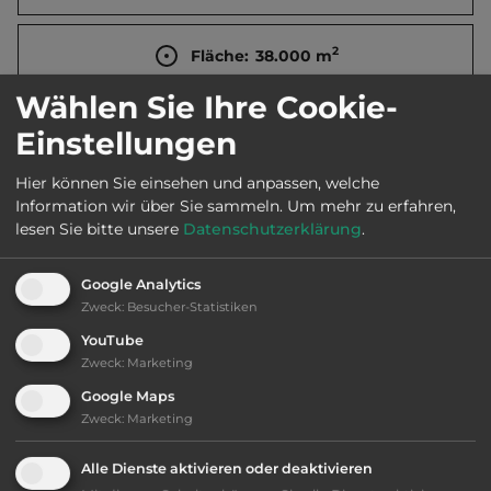
2
Fläche:
38.000
m
Wählen Sie Ihre Cookie-
Öffnungszeiten:
Ganzjährig geöffnet
Einstellungen
Hier können Sie einsehen und anpassen, welche
Telefon:
0049 33631 5037
Information wir über Sie sammeln.
Um mehr zu erfahren,
lesen Sie bitte unsere
Datenschutzerklärung
.
Google Analytics
Ausstattung
:
Zweck
:
Besucher-Statistiken
YouTube
naturbelassener Platz
Zweck
:
Marketing
Google Maps
AB-Abfahrt max. 10 km entfernt
Zweck
:
Marketing
bis 35,- Euro
Alle Dienste aktivieren oder deaktivieren