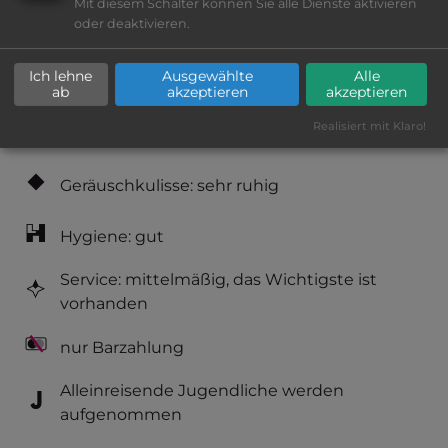
Mit diesem Schalter können Sie alle Dienste aktivieren
oder deaktivieren.
Klassifizierung: befriedigend
Ich lehne
Ausgewählte
Alle
Lage: schön
ab
akzeptieren
akzeptieren
Realisiert mit Klaro!
Platzeinrichtung: befriedigend
Geräuschkulisse: sehr ruhig
Hygiene: gut
Service: mittelmäßig, das Wichtigste ist
vorhanden
nur Barzahlung
Alleinreisende Jugendliche werden
aufgenommen