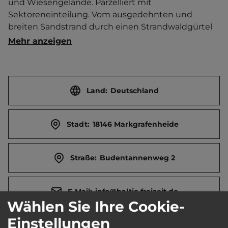
und Wiesengelände. Parzelliert mit 
Sektoreneinteilung. Vom ausgedehnten und 
breiten Sandstrand durch einen Strandwaldgürtel 
getrennt. Generell werden Jugendliche und 
Mehr anzeigen
Gruppen nur begrenzt aufgenommen. 
Wellnessbereich. Öffentlicher Badebetrieb. 
Reservierung empfohlen. Bungalow-Anlage. 
Hundedusche. Ferienwohnung. Separater 
Land:
Deutschland
Jugendplatz. Kletterwald 300 m und Ort 500 m 
entfernt. Touristen-/Dauerstellplätze 1000/260. 
Stadt:
18146 Markgrafenheide
Mittagsruhe 13-15 Uhr.
Straße:
Budentannenweg 2
E-Mail:
info@baltic-freizeit.de
Wählen Sie Ihre Cookie-
Einstellungen
Webseite:
www.baltic-freizeit.de