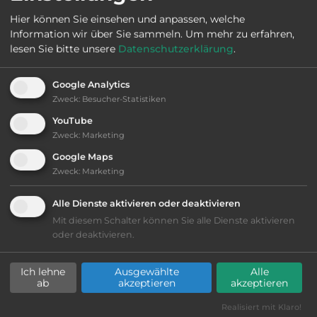
Hier können Sie einsehen und anpassen, welche
Information wir über Sie sammeln.
Um mehr zu erfahren,
2
Fläche:
280.000
m
lesen Sie bitte unsere
Datenschutzerklärung
.
Google Analytics
Öffnungszeiten:
7.1. bis 21.12.
Zweck
:
Besucher-Statistiken
YouTube
Telefon:
0049 4544 800313
Zweck
:
Marketing
Google Maps
Zweck
:
Marketing
Sehenswürdigkeiten:
Alle Dienste aktivieren oder deaktivieren
Mit diesem Schalter können Sie alle Dienste aktivieren
Rostock mit Hanse Sail. Warnemünde alter Hafen.
oder deaktivieren.
Doberaner Münster. Karls Erdbeerhof.
Ich lehne
Ausgewählte
Alle
ab
akzeptieren
akzeptieren
Ausstattung
:
Realisiert mit Klaro!