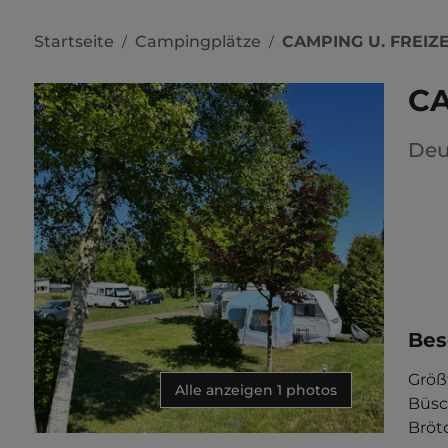
Startseite
Campingplätze
CAMPING U. FREIZ
/
/
CA
Deu
Bes
Größ
Alle anzeigen 1 photos
Büsc
Brötc