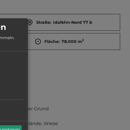
Straße:
Idafehn-Nord 77 b
en
ammeln.
2
Fläche:
78.000
m
sandiger Grund
Grasgelände, Wiese
akzeptieren