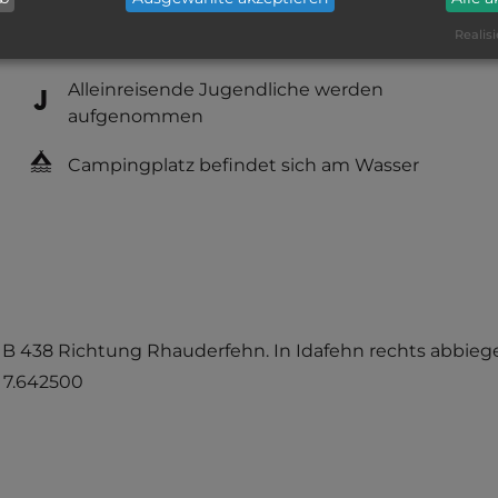
Service: befriedigend, einige
Realisi
Annehmlichkeiten fehlen
Alleinreisende Jugendliche werden
aufgenommen
Campingplatz befindet sich am Wasser
e B 438 Richtung Rhauderfehn. In Idafehn rechts abbieg
/ 7.642500