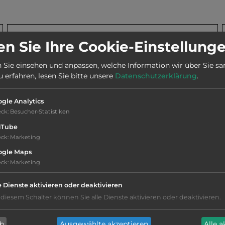
Stadt:
26842 Ostrhauderfehn-Idafehn
n Sie Ihre Cookie-Einstellung
 Sie einsehen und anpassen, welche Information wir über Sie s
Webseite:
www.campingidasee.de
erfahren, lesen Sie bitte unsere
Datenschutzerklärung
.
gle Analytics
Telefon:
0049 4952 994297
eck
:
Besucher-Statistiken
uTube
eck
:
Marketing
ogle Maps
eck
:
Marketing
e Dienste aktivieren oder deaktivieren
Geräuschkulisse: überwiegend ruhig
 diesem Schalter können Sie alle Dienste aktivieren oder deaktivieren.
Hygiene: sehr gut
ab
Ausgewählte akzeptieren
Alle 