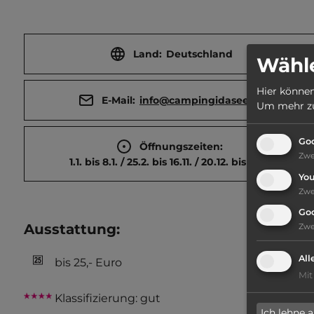
Land:
Deutschland
Wähle
Hier können
E-Mail:
info@campingidasee.de
Um mehr zu 
Goo
Öffnungszeiten:
Zw
1.1. bis 8.1. / 25.2. bis 16.11. / 20.12. bis 31.12.
Yo
Zw
Go
Ausstattung
:
Zw
All
bis 25,- Euro
Mit
Klassifizierung: gut
Ich lehne 