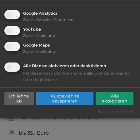
Webseite:
www.campseepark.de
Google Analytics
Zweck
:
Besucher-Statistiken
YouTube
2
Fläche:
100.000
m
Zweck
:
Marketing
Google Maps
Öffnungszeiten:
Ganzjährig geöffnet
Zweck
:
Marketing
Alle Dienste aktivieren oder deaktivieren
Telefon:
0049 6628 1525
Mit diesem Schalter können Sie alle Dienste aktivieren
oder deaktivieren.
Ich lehne
Ausgewählte
Alle
ab
akzeptieren
akzeptieren
Ausstattung
:
Realisiert mit Klaro!
AB-Abfahrt max. 10 km entfernt
bis 35,- Euro