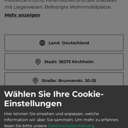
Freizeitzentrums, Feriendorfes und des Stausees 
mit Liegewiesen. Befestigte Wohnmobilplätze. 
Große Zeltwiese. Kindergarten. Kindersanitär. 
Mehr anzeigen
Wellnessangebot auf Anfrage. Trampolin. In HS Pool 
(8 x 3 x 1.3 m) vorhanden. Hundedusche. Kiosk. 
Brötchenservice. Ferienwohnung. Separater 
Jugendplatz. Ort 5 km, 18-Loch-Golfplatz 4 km 
Land:
Deutschland
entfernt. Touristen-/Dauerstellplätze 230/110. 
Mittagsruhe 13-15 Uhr.
Stadt:
36275 Kirchheim
Straße:
Brunnenstr. 20-25
Wählen Sie Ihre Cookie-
E-Mail:
info@campseepark.de
Einstellungen
Hier können Sie einsehen und anpassen, welche
Telefon:
0049 171 2646899
Information wir über Sie sammeln.
Um mehr zu erfahren,
lesen Sie bitte unsere
Datenschutzerklärung
.