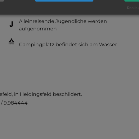
Service: befriedigend, einige
Realisi
Annehmlichkeiten fehlen
Alleinreisende Jugendliche werden
aufgenommen
Campingplatz befindet sich am Wasser
eld, in Heidingsfeld beschildert.
 / 9.984444