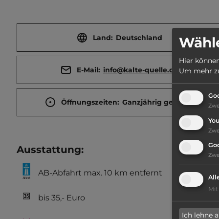
Land:
Deutschland
Wähle
Hier können
E-Mail:
info@kalte-quelle.de
Um mehr zu 
Goo
Öffnungszeiten:
Ganzjährig geöffnet
Zw
Yo
Zw
Go
Ausstattung
:
Zw
AB-Abfahrt max. 10 km entfernt
All
Mit
bis 35,- Euro
Ich lehne 