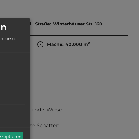
Straße:
Winterhäuser Str. 160
en
ammeln.
2
Fläche:
40.000
m
Grasgelände, Wiese
teilweise Schatten
akzeptieren