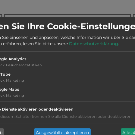
Stadt:
97084 Würzburg OT Heidingsfeld
n Sie Ihre Cookie-Einstellung
 Sie einsehen und anpassen, welche Information wir über Sie s
Webseite:
www.kalte-quelle.de
erfahren, lesen Sie bitte unsere
Datenschutzerklärung
.
gle Analytics
Telefon:
0049 931 65598
eck
:
Besucher-Statistiken
uTube
eck
:
Marketing
ogle Maps
eck
:
Marketing
Geräuschkulisse: erträgliche
e Dienste aktivieren oder deaktivieren
Lärmbelästigung
 diesem Schalter können Sie alle Dienste aktivieren oder deaktivieren.
Hygiene: befriedigend
ab
Ausgewählte akzeptieren
Alle 