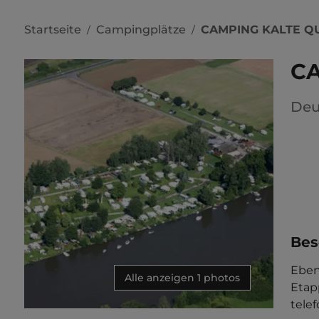
Startseite
Campingplätze
CAMPING KALTE Q
/
/
CA
Deu
Bes
Eben
Alle anzeigen 1 photos
Etapp
tele