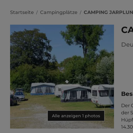
Startseite
Campingplätze
CAMPING JARPLU
/
/
C
Deu
Bes
Der 
der S
Alle anzeigen 1 photos
Hüpfb
14.30