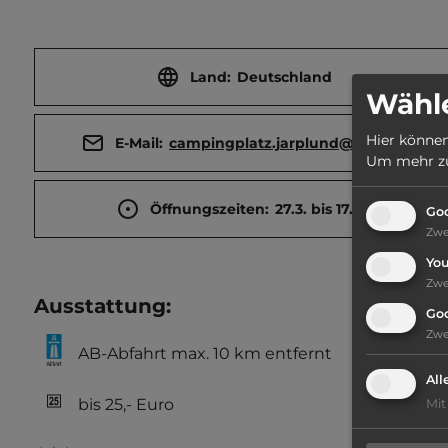
Land:
Deutschland
Wähle
Hier können
E-Mail:
campingplatz.jarplund@web.de
Um mehr zu 
Öffnungszeiten:
27.3. bis 17.10.
Goo
Zw
Yo
Zw
Ausstattung
:
Go
Zw
AB-Abfahrt max. 10 km entfernt
All
bis 25,- Euro
Mit