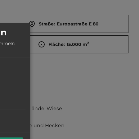
Straße:
Europastraße E 80
en
ammeln.
2
Fläche:
15.000
m
Grasgelände, Wiese
Büsche und Hecken