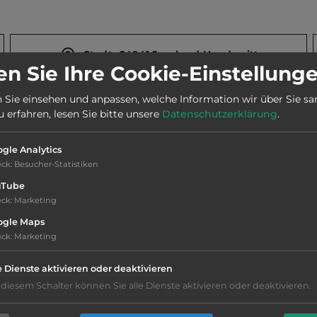
Stadt:
24941 Jarplund-Handewitt
n Sie Ihre Cookie-Einstellung
 Sie einsehen und anpassen, welche Information wir über Sie s
Webseite:
www.campingplatz-jarplund.de
erfahren, lesen Sie bitte unsere
Datenschutzerklärung
.
Telefon:
0049 461 979024
gle Analytics
eck
:
Besucher-Statistiken
uTube
eck
:
Marketing
ogle Maps
eck
:
Marketing
Lärmbelästigung
e Dienste aktivieren oder deaktivieren
Hygiene: befriedigend
 diesem Schalter können Sie alle Dienste aktivieren oder deaktivieren.
Service: befriedigend, einige