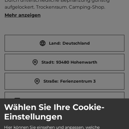
Durch unterschiedliche Bepflanzung günstig 
aufgelockert. Trockenraum. Camping-Shop. 
Boulebahn. Jugendraum. Imbiss. Brötchenservice. 
Mehr anzeigen
Ferienwohnung.  Bahnstation 50 m, Ort 1 km 
entfernt. Touristen-/Dauerstellplätze 250/150. 
Mittagsruhe 12-15 Uhr.
Land:
Deutschland
Stadt:
93480 Hohenwarth
Straße:
Ferienzentrum 3
E-Mail:
info@campingplatz-hohenwarth.de
Wählen Sie Ihre Cookie-
Einstellungen
Webseite:
www.campingplatz-hohenwarth.de
Hier können Sie einsehen und anpassen, welche