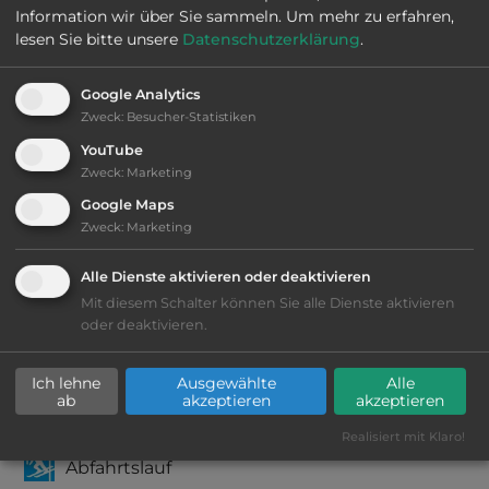
Information wir über Sie sammeln.
Um mehr zu erfahren,
2
Fläche:
100.000
m
lesen Sie bitte unsere
Datenschutzerklärung
.
Google Analytics
Öffnungszeiten:
Ganzjährig geöffnet
Zweck
:
Besucher-Statistiken
YouTube
Zweck
:
Marketing
Telefon:
0049 9946 367
Google Maps
Zweck
:
Marketing
Alle Dienste aktivieren oder deaktivieren
Sehenswürdigkeiten:
Mit diesem Schalter können Sie alle Dienste aktivieren
oder deaktivieren.
Hohen Bogen, Arber, Lamer Winkel.
Ich lehne
Ausgewählte
Alle
ab
akzeptieren
akzeptieren
Ausstattung
:
Realisiert mit Klaro!
Abfahrtslauf