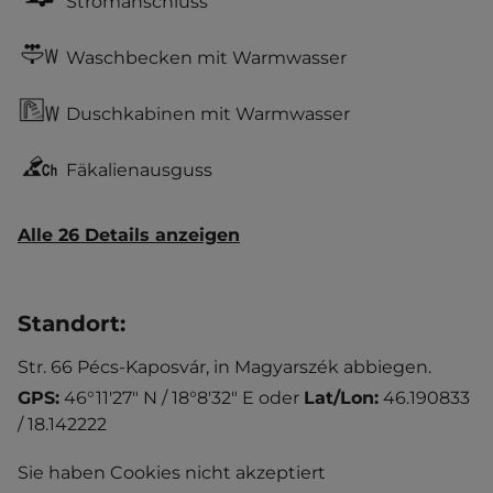
Stromanschluss
Waschbecken mit Warmwasser
Duschkabinen mit Warmwasser
Fäkalienausguss
Alle 26 Details anzeigen
Standort
:
Str. 66 Pécs-Kaposvár, in Magyarszék abbiegen.
GPS:
46°11'27" N / 18°8'32" E
oder
Lat/Lon:
46.190833
/ 18.142222
Sie haben Cookies nicht akzeptiert