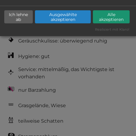
Lage: schön
Ich lehne
Ausgewählte
Alle
ab
akzeptieren
akzeptieren
Platzeinrichtung: befriedigend
Realisiert mit Klaro!
Geräuschkulisse: überwiegend ruhig
Hygiene: gut
Service: mittelmäßig, das Wichtigste ist
vorhanden
nur Barzahlung
Grasgelände, Wiese
teilweise Schatten