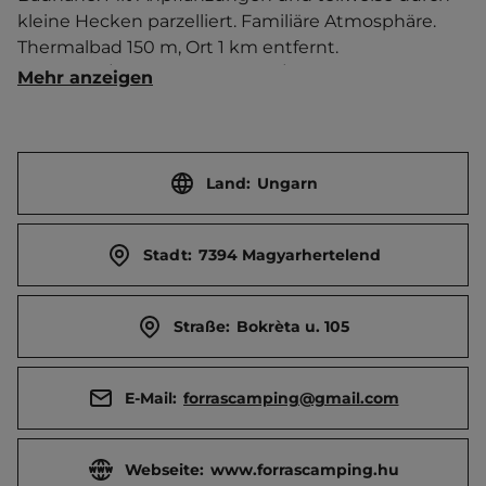
kleine Hecken parzelliert. Familiäre Atmosphäre.   
Thermalbad 150 m, Ort 1 km entfernt. 
Touristen-/Dauerstellplätze 45/0.
Mehr anzeigen
Land:
Ungarn
Stadt:
7394 Magyarhertelend
Straße:
Bokrèta u. 105
E-Mail:
forrascamping@gmail.com
Webseite:
www.forrascamping.hu