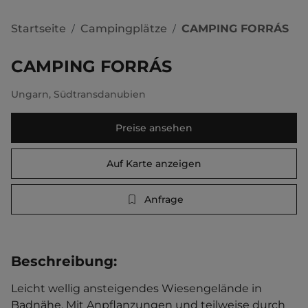
Startseite
Campingplätze
CAMPING FORRÁS
/
/
CAMPING FORRÁS
Ungarn
,
Südtransdanubien
Preise ansehen
Auf Karte anzeigen
Anfrage
Beschreibung
:
Leicht wellig ansteigendes Wiesengelände in 
Badnähe. Mit Anpflanzungen und teilweise durch 