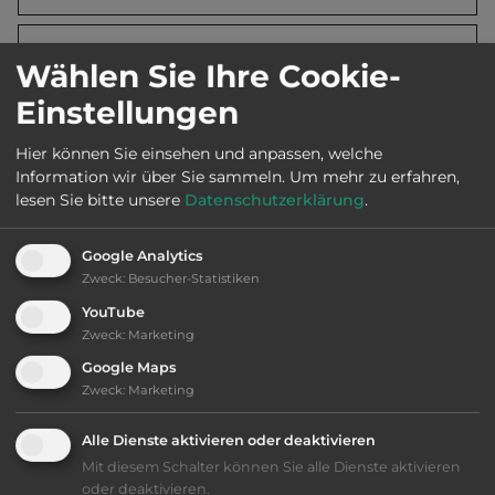
2
Fläche:
19.000
m
Wählen Sie Ihre Cookie-
Einstellungen
Öffnungszeiten:
6.5. bis 25.9.
Hier können Sie einsehen und anpassen, welche
Information wir über Sie sammeln.
Um mehr zu erfahren,
lesen Sie bitte unsere
Datenschutzerklärung
.
Telefon:
0036 704243305
Google Analytics
Zweck
:
Besucher-Statistiken
Ausstattung
:
YouTube
Zweck
:
Marketing
naturbelassener Platz
Google Maps
Zweck
:
Marketing
bis 20,- Euro
Alle Dienste aktivieren oder deaktivieren
Mit diesem Schalter können Sie alle Dienste aktivieren
Klassifizierung: ausreichend
oder deaktivieren.