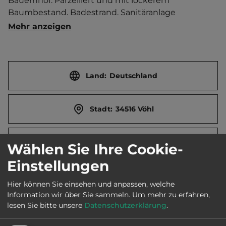
Bauernhof. Parzelliert und mit lockerem 
Baumbestand. Badestrand. Sanitäranlage 
beheizbar. Wickelmöglichkeit. Ederseefähranleger. 
Mehr anzeigen
Sommermarkt. Streichelzoo. Esel- und Ponyreiten. 
Naturbasteln. Durch Dauercamper geprägt. 
Brötchenservice. Außenküche. Hundespielplatz. 
Defibrillator.   Ort (Herzhausen) 9 km entfernt. 
Land:
Deutschland
Touristen-/Dauerstellplätze 150/190.
Stadt:
34516 Vöhl
Straße:
Asel-Süd 1
Wählen Sie Ihre Cookie-
Einstellungen
E-Mail:
info@camping-asel-sued.de
Hier können Sie einsehen und anpassen, welche
Information wir über Sie sammeln.
Um mehr zu erfahren,
lesen Sie bitte unsere
Datenschutzerklärung
.
Webseite:
ederseeparadies.com