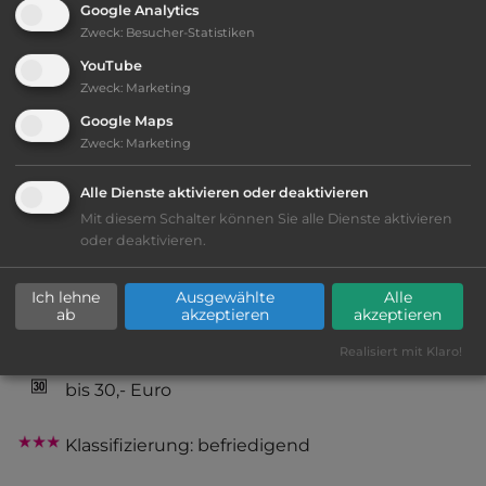
Google Analytics
2
Fläche:
40.000
m
Zweck
:
Besucher-Statistiken
YouTube
Zweck
:
Marketing
Öffnungszeiten:
Ganzjährig geöffnet
Google Maps
Zweck
:
Marketing
Telefon:
Alle Dienste aktivieren oder deaktivieren
Mit diesem Schalter können Sie alle Dienste aktivieren
oder deaktivieren.
Ausstattung
:
Ich lehne
Ausgewählte
Alle
ab
akzeptieren
akzeptieren
ECO-Auszeichnung
Realisiert mit Klaro!
bis 30,- Euro
Klassifizierung: befriedigend