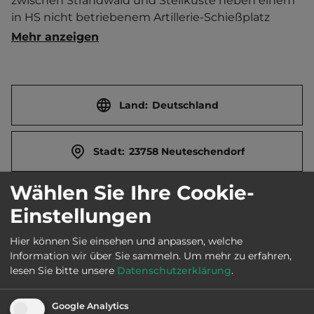
zwischen Strandwald und Steilküste neben einem 
in HS nicht betriebenem Artillerie-Schießplatz 
gelegen. Sanitäranlage beheizbar. Solaranlage. 
Mehr anzeigen
Fitnessraum. Tauchflaschenfüllstation. Wickeltisch. 
Bus auf Anruf.  Separater Jugendplatz. Ort 
(Heiligenhafen) 7 km entfernt. 
Touristen-/Dauerstellplätze 90/280. Mittagsruhe 13-
Land:
Deutschland
15 Uhr.
Stadt:
23758 Neuteschendorf
Wählen Sie Ihre Cookie-
E-Mail:
blank-eck@t-online.de
Einstellungen
Hier können Sie einsehen und anpassen, welche
Webseite:
www.campingblank-eck.de
Information wir über Sie sammeln.
Um mehr zu erfahren,
lesen Sie bitte unsere
Datenschutzerklärung
.
2
Fläche:
60.000
m
Google Analytics