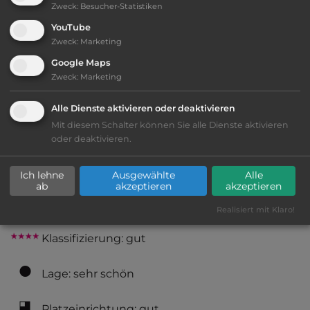
Zweck
:
Besucher-Statistiken
Öffnungszeiten:
Mitte März bis Mitte Okt.
YouTube
Zweck
:
Marketing
Google Maps
Telefon:
0049 4361 80562
Zweck
:
Marketing
Alle Dienste aktivieren oder deaktivieren
Mit diesem Schalter können Sie alle Dienste aktivieren
Ausstattung
:
oder deaktivieren.
AB-Abfahrt max. 10 km entfernt
Ich lehne
Ausgewählte
Alle
ab
akzeptieren
akzeptieren
bis 25,- Euro
Realisiert mit Klaro!
Klassifizierung: gut
Lage: sehr schön
Platzeinrichtung: gut