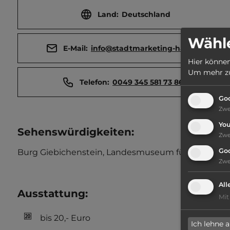
Land:
Deutschland
Wähle
E-Mail:
info@stadtmarketing-halle.de
Hier können
Um mehr zu 
Telefon:
0049 345 581 73 860
Goo
Zw
Yo
Sehenswürdigkeiten:
Zw
Go
Burg Giebichenstein, Landesmuseum für Vorgeschich
Zw
All
Ausstattung
:
Mit
bis 20,- Euro
Ich lehne 