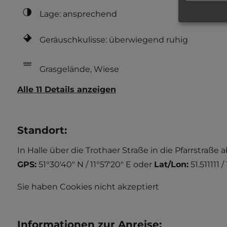
Lage: ansprechend
Geräuschkulisse: überwiegend ruhig
Grasgelände, Wiese
Alle 11 Details anzeigen
Standort
:
In Halle über die Trothaer Straße in die Pfarrstraß
GPS:
51°30'40" N / 11°57'20" E
oder
Lat/Lon:
51.511111 
Sie haben Cookies nicht akzeptiert
Informationen zur Anreise
: