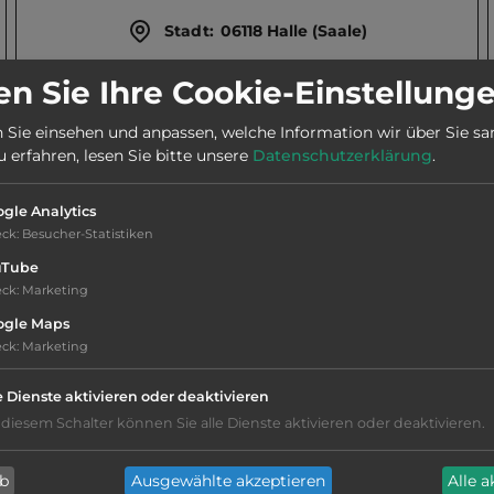
Stadt:
06118 Halle (Saale)
n Sie Ihre Cookie-Einstellung
Webseite:
www.stadtmarketing-halle.de
 Sie einsehen und anpassen, welche Information wir über Sie s
erfahren, lesen Sie bitte unsere
Datenschutzerklärung
.
gle Analytics
eck
:
Besucher-Statistiken
uTube
eck
:
Marketing
ogle Maps
te, historische Altstadt.
eck
:
Marketing
e Dienste aktivieren oder deaktivieren
 diesem Schalter können Sie alle Dienste aktivieren oder deaktivieren.
Stromanschluss
ab
Ausgewählte akzeptieren
Alle 