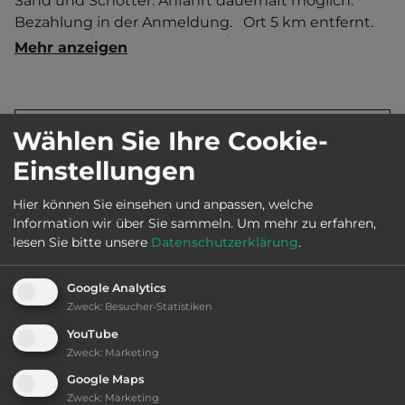
Sand und Schotter. Anfahrt dauerhaft möglich. 
Bezahlung in der Anmeldung.   Ort 5 km entfernt. 
Touristen-/Dauerstellplätze 8/0.
Mehr anzeigen
Wählen Sie Ihre Cookie-
Land:
Deutschland
Einstellungen
Stadt:
23769 Fehmarn OT Altenteil
Hier können Sie einsehen und anpassen, welche
Information wir über Sie sammeln.
Um mehr zu erfahren,
lesen Sie bitte unsere
Datenschutzerklärung
.
Straße:
Altenteil 24
Google Analytics
Zweck
:
Besucher-Statistiken
E-Mail:
info@belt-camping-fehmarn.de
YouTube
Zweck
:
Marketing
Webseite:
www.belt-camping-fehmarn.de
Google Maps
Zweck
:
Marketing