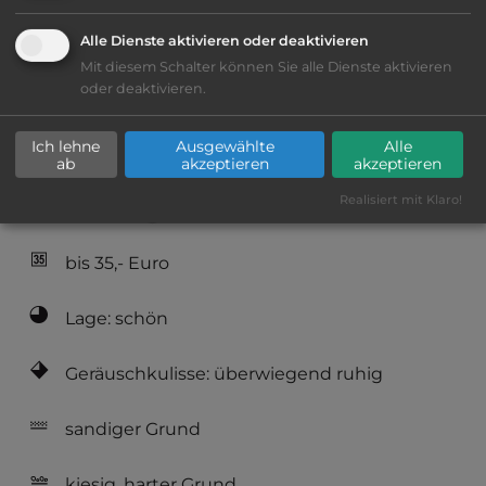
Öffnungszeiten:
1.4. bis 18.10.
Alle Dienste aktivieren oder deaktivieren
Mit diesem Schalter können Sie alle Dienste aktivieren
oder deaktivieren.
Telefon:
0049 4372 391
Ich lehne
Ausgewählte
Alle
ab
akzeptieren
akzeptieren
Realisiert mit Klaro!
Ausstattung
:
bis 35,- Euro
Lage: schön
Geräuschkulisse: überwiegend ruhig
sandiger Grund
kiesig, harter Grund