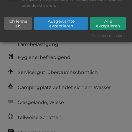
oder deaktivieren.
Lage: ansprechend
Ich lehne
Ausgewählte
Alle
Platzeinrichtung: gut
ab
akzeptieren
akzeptieren
Realisiert mit Klaro!
Geräuschkulisse: erträgliche
Lärmbelästigung
Hygiene: befriedigend
Service: gut, überdurchschnittlich
Campingplatz befindet sich am Wasser
Grasgelände, Wiese
teilweise Schatten