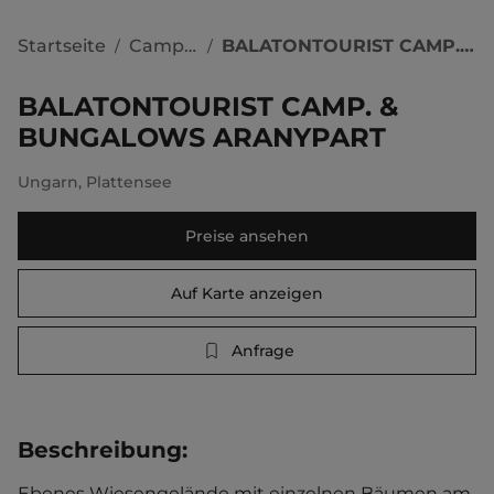
Startseite
Campingplätze
BALATONTOURIST CAMP. & BUNGALOWS ARANYPART
/
/
BALATONTOURIST CAMP. &
BUNGALOWS ARANYPART
Ungarn
,
Plattensee
Preise ansehen
Auf Karte anzeigen
Anfrage
Beschreibung
:
Ebenes Wiesengelände mit einzelnen Bäumen am 