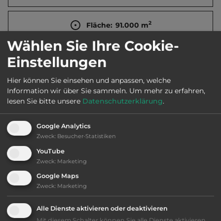
2
Fläche:
91.000
m
Wählen Sie Ihre Cookie-
Öffnungszeiten:
17.4. bis 27.9.
Einstellungen
Hier können Sie einsehen und anpassen, welche
Telefon:
0036 84 353399
Information wir über Sie sammeln.
Um mehr zu erfahren,
lesen Sie bitte unsere
Datenschutzerklärung
.
Google Analytics
Ausstattung
:
Zweck
:
Besucher-Statistiken
YouTube
AB-Abfahrt max. 10 km entfernt
Zweck
:
Marketing
Google Maps
bis 30,- Euro
Zweck
:
Marketing
Alle Dienste aktivieren oder deaktivieren
Klassifizierung: befriedigend
Mit diesem Schalter können Sie alle Dienste aktivieren