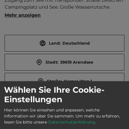
Zugang zum See mit Transponder. Straße zwischen 
Campingplatz und See. Große Wasserrutsche. 
Radtourismus. Kremserfahrten. Durch 
Mehr anzeigen
Holzvorbauten der Dauercamper geprägt. 
Sanitärgebäude beheizbar. Volleyball. 
Freiluftschach. Brötchenservice.  Separater 
Jugendplatz. Ort 2 km entfernt. 
Land:
Deutschland
Touristen-/Dauerstellplätze 143/310. Mittagsruhe 13-
15 Uhr.
Stadt:
39619 Arendsee
Straße:
Harper Weg 1
Wählen Sie Ihre Cookie-
Einstellungen
E-Mail:
camping@luftkurort-arendsee.de
Hier können Sie einsehen und anpassen, welche
Information wir über Sie sammeln.
Um mehr zu erfahren,
Webseite:
www.luftkurort-arendsee.de
lesen Sie bitte unsere
Datenschutzerklärung
.