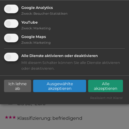
Google Analytics
2
Fläche:
88.000
m
Zweck
:
Besucher-Statistiken
YouTube
Öffnungszeiten:
1.4. bis 31.10.
Zweck
:
Marketing
Google Maps
Zweck
:
Marketing
Telefon:
0049 39384 2587
Alle Dienste aktivieren oder deaktivieren
Mit diesem Schalter können Sie alle Dienste aktivieren
oder deaktivieren.
Ausstattung
:
Ich lehne
Ausgewählte
Alle
ab
akzeptieren
akzeptieren
naturbelassener Platz
Realisiert mit Klaro!
bis 30,- Euro
Klassifizierung: befriedigend