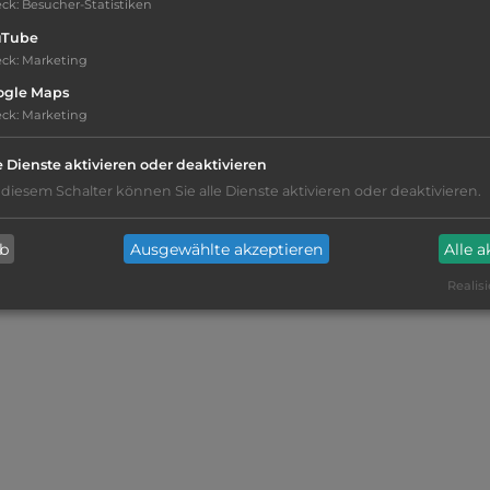
eck
:
Besucher-Statistiken
uTube
eck
:
Marketing
ogle Maps
eck
:
Marketing
e Dienste aktivieren oder deaktivieren
 diesem Schalter können Sie alle Dienste aktivieren oder deaktivieren.
ten Angaben an den Campingplatz weitergeleitet werden.
ab
Ausgewählte akzeptieren
Alle 
Realisi